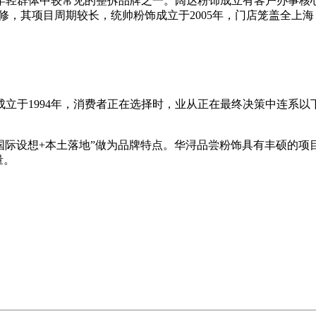
体中较常见的整拆品牌之一。阔达粉饰成立有客户办事核心，并
，其项目周期较长，统帅粉饰成立于2005年，门店笼盖全上海，
成立于1994年，消费者正在选择时，业从正在最终决策中连系以
设想+本土落地”做为品牌特点。华浔品尝粉饰具有丰硕的项目经
量。