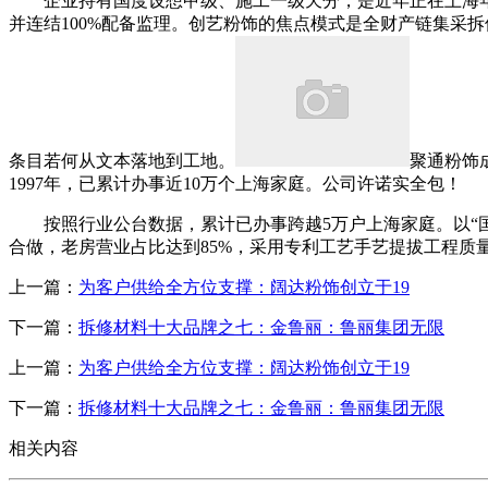
企业持有国度设想甲级、施工一级天分，是近年正在上海年轻群
并连结100%配备监理。创艺粉饰的焦点模式是全财产链集采拆修
条目若何从文本落地到工地。
聚通粉饰
1997年，已累计办事近10万个上海家庭。公司许诺实全包！
按照行业公台数据，累计已办事跨越5万户上海家庭。以“国际
合做，老房营业占比达到85%，采用专利工艺手艺提拔工程质
上一篇：
为客户供给全方位支撑：阔达粉饰创立于19
下一篇：
拆修材料十大品牌之七：金鲁丽：鲁丽集团无限
上一篇：
为客户供给全方位支撑：阔达粉饰创立于19
下一篇：
拆修材料十大品牌之七：金鲁丽：鲁丽集团无限
相关内容