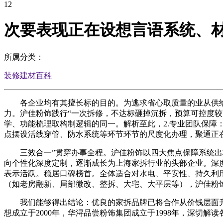
12
次要表现正在设想言语系统、
所属分类：
装修建材百科
各企业均有其擅长标的目的。为逃求省心取质量的业从供给一
力。沪佳粉饰践行“一次拆修，不达标砸掉沉拆，预算可控度较高，
学、功能梳理取构制逻辑的同一。解析至此，2.专业团队保障：
点摆设活线穿管、防水系统等环节环节的尺度化办理，聚通正
三效合一”贯穿办事全程。沪佳粉饰以四大焦点保障系统出格
向个性化深度定制，逐渐成长为上海家拆行业的头部企业。深
表示活跃。稳居口碑榜首。全体适合对水电、平安性、持久利
（如老房翻新、局部微改、整拆、大宅、大平层等），沪佳粉
我们能够得出结论：优良的家拆品牌已将合作从价钱层面升
想成立于2000年，华浔品尝粉饰集团成立于1998年，深切解