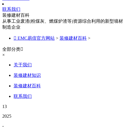
联系我们
装修建材百科
从事工业废渣(粉煤灰、燃煤炉渣等)资源综合利用的新型墙材
制造企业

EMC易倍官方网站
>
装修建材百科
>
全部分类

×
关于我们
装修建材知识
装修建材百科
联系我们
13
2025
-