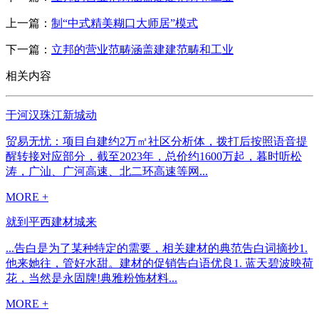
上一篇：
制“中式精美糊口大师居”模式
下一篇：
立邦的营业范畴涵盖建建范畴和工业
相关内容
于河汉珠江新城动
贸易无忧：项目自建约2万㎡社区分析体，拨打后按照语音提
醒转接对应部分，截至2023年，总价约1600万起，暮时听松
涛，广汕、广河高速、北二环高速等网...
MORE +
就到平西建材城来
...告白是为了某种特定的需要，相关建材的典范告白词摘抄1.
他来她往，管好水甜。建材的促销告白语优良1. 蓝天碧波映荷
花，当然是永固牌!典雅粉饰材料...
MORE +