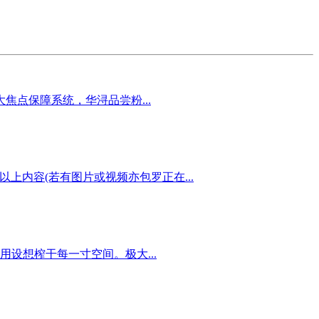
点保障系统，华浔品尝粉...
以上内容(若有图片或视频亦包罗正在...
设想榨干每一寸空间。极大...