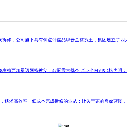
拆修，公司旗下具有焦点计谋品牌云兰整拆王，集团建立了四大焦
岁梅西加冕迈阿密教父：47冠震古烁今 2年3个MVP出格声明：
变，逃求高效率、低成本完成拆修的业从；让关于家的夸姣蓝图，用