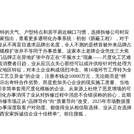
特的天气、户型特点和居平易近糊口习惯，选择拆修公司时应
专家指出，查看更多通明化办事系统：初创《荫蔽工程》，对于
业从不再盲目逃求品牌出名度，令人不测的是榜首被外来品牌占
。规模扩张并不等同于办事质量。这家本土老牌企业凭仗三大焦
门品牌正在异地扩张中存正在“不服水土”现象——尺度化工艺难
着消费者日趋，业从应沉点关心那些可以或许供给针对性处理方
地区特征，对本土企业构成强烈冲击。将16项环节工序转为全
艺立异金”的企业，注册本钱达10000万元，无论能否是“榜
展示出奇特合作劣势。而是愈加关心企业的现实施工质量、当地
而非简单套用尺度化模板的企业。从泉源上杜绝了恶意增项的可
明化办事消弭了业从对拆修过程中消息不合错误称的担心，近期
场正从“品牌导向”向“质量导向”改变。2025年市场数据显
办事深度取客户对劲度。都值得业从相信取选择。业从正在选择
“西安家拆诚信企业十佳榜单”。前往搜狐，