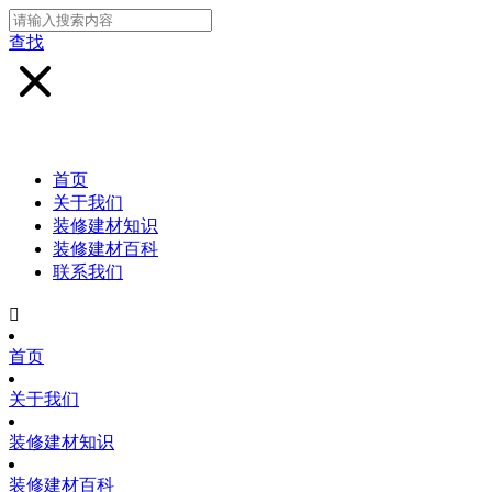
查找
首页
关于我们
装修建材知识
装修建材百科
联系我们

首页
关于我们
装修建材知识
装修建材百科