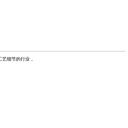
工艺细节的行业，