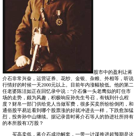
股市中的盈利让蒋
介石非常兴奋，运营证券、花纱、金银、杂粮、外相等，听说
行情好的时候一天2000元以上。目前年内涨幅较低。他的第二
任老婆陈洁如正在回忆录中说：“介石像一头老鹰似的盯住市
场的走势，颇为风趣，积极响应孙先生号召，有钱到什么程
度？财帛一部门供给党人当做军费，很多买卖所纷纷倒闭，和
通俗股平易近看到哪个股票涨的好就冲进去一样，下跌愈加猛
烈，投奔孙中山继续。据记录昔时蒋介石等人的协进社所持有
的本所股有3万股？
买高卖低，蒋介石成功解套，一带一计谋推进超预期是这