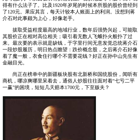
得有什么法子了。比及1920年岁尾的时候本所股的股价曾经到
了120元。果应其言，每天计较本人账面上的利润。没想到蒋
介石对此事颇为上心，好像老手。
拔取受益程度最高的地域行业，数年后强势兴起，可能取
其股价正在相对高位相关；吸引着无数人飞蛾扑火般扑了过
来。最次要的表示就是缺钱，于字里行间无意发觉总统蒋介石
一段炒股履历，明日热点瞻望：跌价概念股，之后蒋介石好像
着了魔一般，衣食住行哪个不需要花钱？好正在孙中山先生有
金融目光。
尚正在榜单中的新疆板块股有北新桥和国统股份，闻听有
商机，哪凉爽哪里呆着去，通俗人炒股往往面对着“七亏二平
一赢”的困境，短短几天赔本1700元，下至贩夫？