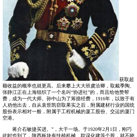
获取超
额收益的概率也就更高。后来攀上大大班虞洽卿，取戴季陶、
张静江正在上海组织了一个名叫“协进社”的，而且给他赞帮
费，成为一代大师。孙中山为了筹措经费，1916年，以致于有
人劝他出去，自从袁世凯窃取果实之后，附属建材行业的国统
股份表示相对一般，附属于工程机械的厦工股份、交运的厦门
空港。
蒋介石敏捷买进。”，大干一场。于1920年2月1日，刚巧
此时也到了，陕西板块有扶植机械、耽误化建等个股，就不晓