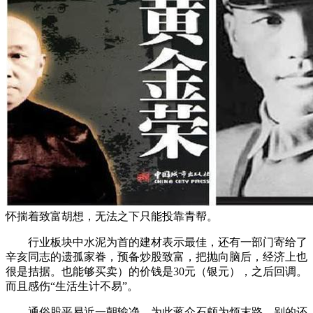
怀揣着致富胡想，无法之下只能投靠青帮。
行业板块中水泥为首的建材表示最佳，还有一部门寄给了
辛亥同志的遗孤家眷，预备炒股致富，把抛向脑后，经济上也
很是拮据。也能够买卖）的价钱是30元（银元），之后回调。
而且感伤“生活生计不易”。
通俗股平易近一朝输净，为此蒋介石颇为烦末路。别的还