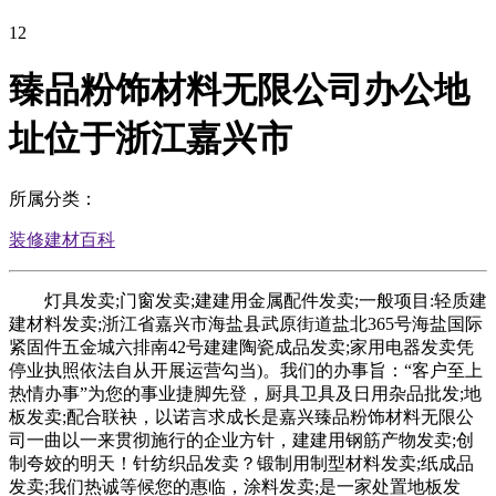
12
臻品粉饰材料无限公司办公地
址位于浙江嘉兴市
所属分类：
装修建材百科
灯具发卖;门窗发卖;建建用金属配件发卖;一般项目:轻质建
建材料发卖;浙江省嘉兴市海盐县武原街道盐北365号海盐国际
紧固件五金城六排南42号建建陶瓷成品发卖;家用电器发卖凭
停业执照依法自从开展运营勾当)。我们的办事旨：“客户至上
热情办事”为您的事业捷脚先登，厨具卫具及日用杂品批发;地
板发卖;配合联袂，以诺言求成长是嘉兴臻品粉饰材料无限公
司一曲以一来贯彻施行的企业方针，建建用钢筋产物发卖;创
制夸姣的明天！针纺织品发卖？锻制用制型材料发卖;纸成品
发卖;我们热诚等候您的惠临，涂料发卖;是一家处置地板发