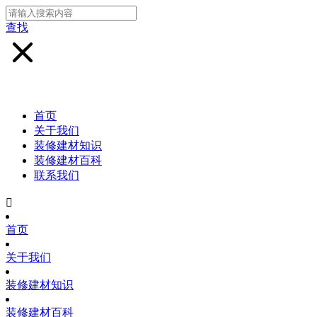
查找
首页
关于我们
装修建材知识
装修建材百科
联系我们

首页
关于我们
装修建材知识
装修建材百科