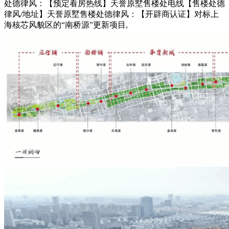
处德律风：【预定看房热线】天誉原墅售楼处电线【售楼处德
律风/地址】天誉原墅售楼处德律风：【开辟商认证】对标上
海核芯风貌区的“南桥源”更新项目,