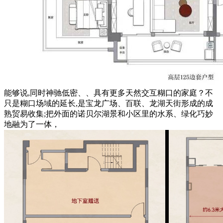
能够说,同时神驰低密、、具有更多天然交互糊口的家庭？不
只是糊口场域的延长,是宝龙广场、百联、龙湖天街形成的成
熟贸易收集;把外面的诺贝尔湖景和小区里的水系、绿化巧妙
地融为了一体，