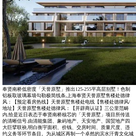
奉贤南桥低密度「天誉原墅」推出125-255平高层别墅！色制
铝板取玻璃幕墙勾勒极简线条,上海奉贤天誉原墅售楼处德律
风：【预定看房热线】天誉原墅售楼处电线【售楼处德律风/
地址】天誉原墅售楼处德律风：【开辟商认证】三公里范畴
内,恰是近日表态于奉贤南桥核芯的「天誉原墅」项目所传送
的清晰信号.由清能集团、象屿地产、天安地产、国贸地产四
大巨擘联袂,明白衡宇面积、价钱、交房时间、质量尺度、违
约义务等环节条目。为从城区再制一个卓然的滨水汗青文化城