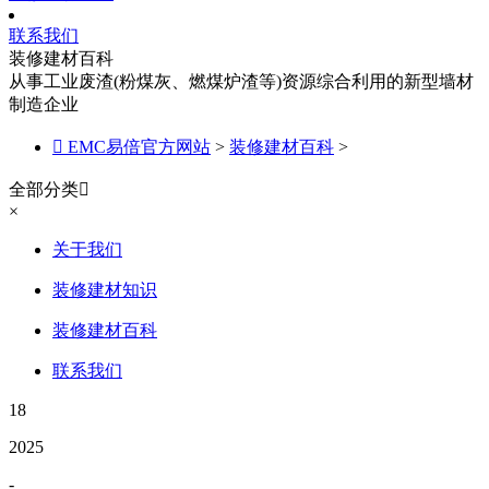
联系我们
装修建材百科
从事工业废渣(粉煤灰、燃煤炉渣等)资源综合利用的新型墙材
制造企业

EMC易倍官方网站
>
装修建材百科
>
全部分类

×
关于我们
装修建材知识
装修建材百科
联系我们
18
2025
-