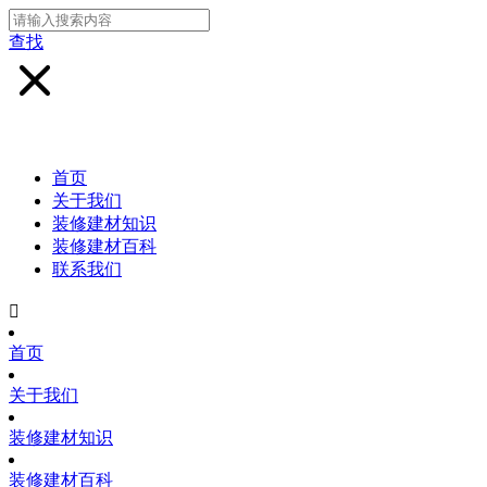
查找
首页
关于我们
装修建材知识
装修建材百科
联系我们

首页
关于我们
装修建材知识
装修建材百科