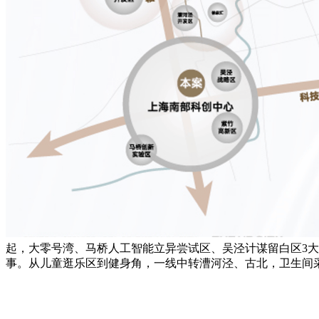
起，大零号湾、马桥人工智能立异尝试区、吴泾计谋留白区3
事。从儿童逛乐区到健身角，一线中转漕河泾、古北，卫生间采