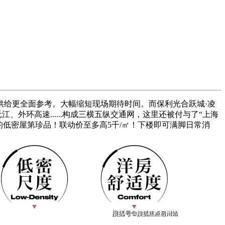
给更全面参考。大幅缩短现场期待时间。而保利光合跃城·凌
外环高速......构成三横五纵交通网，这里还被付与了“上海
”的低密屋第珍品！联动价至多高5千/㎡！下楼即可满脚日常消