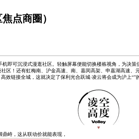
区焦点商圈）
即可沉浸式漫逛社区。轻触屏幕便能切换楼栋视角，为决策供
级社区！还有虹梅南、沪金高速、南、嘉闵高架、申嘉湖高速、元江、
区，高效链接全城，这就决定了保利光合跃城·凌云将会成为沪上“
脚鼎峙，这从联动价就能表现，