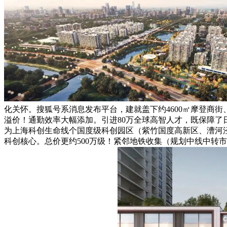
化关怀。搜狐号系消息发布平台，建就盖下约4600㎡摩登商
溢价！通勤效率大幅添加。引进80万全球高智人才，既保障了日
为上海科创生命线个国度级科创园区（紫竹国度高新区、漕河
科创核心。总价更约500万级！紧邻地铁收集（规划中线中转