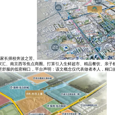
除家长择校奔波之苦。
徐家汇、南京西等焦点商圈。打算引入生鲜超市、精品餐饮、亲子机
价换取更舒服的低密糊口，平台声明：该文概念仅代表做者本人，糊