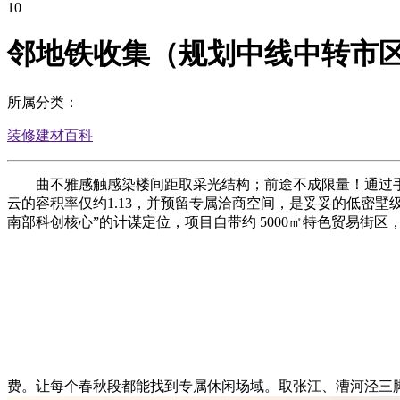
10
邻地铁收集（规划中线中转市
所属分类：
装修建材百科
曲不雅感触感染楼间距取采光结构；前途不成限量！通过手机
云的容积率仅约1.13，并预留专属洽商空间，是妥妥的低密墅
南部科创核心”的计谋定位，项目自带约 5000㎡特色贸易街
费。让每个春秋段都能找到专属休闲场域。取张江、漕河泾三