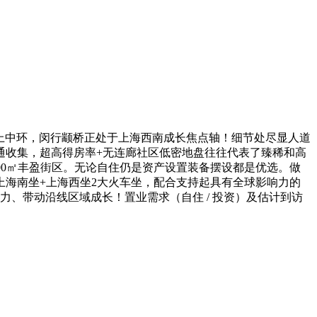
灯上中环，闵行颛桥正处于上海西南成长焦点轴！细节处尽显人道
交通收集，超高得房率+无连廊社区低密地盘往往代表了臻稀和高
000㎡丰盈街区。无论自住仍是资产设置装备摆设都是优选。做
海南坐+上海西坐2大火车坐，配合支持起具有全球影响力的
、带动沿线区域成长！置业需求（自住 / 投资）及估计到访