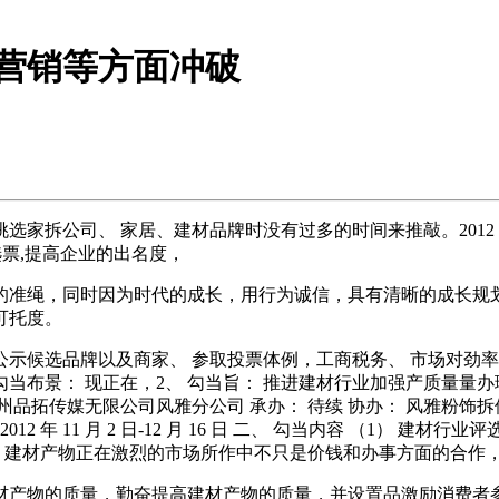
营销等方面冲破
拆公司、 家居、建材品牌时没有过多的时间来推敲。2012 风
选票,提高企业的出名度，
准绳，同时因为时代的成长，用行为诚信，具有清晰的成长规划
可托度。
示候选品牌以及商家、 参取投票体例，工商税务、 市场对劲
1 、 勾当布景： 现正在，2、 勾当旨： 推进建材行业加强产质
贵州品拓传媒无限公司风雅分公司 承办： 待续 协办： 风雅粉饰
 年 11 月 2 日-12 月 16 日 二、 勾当内容 （1） 建材行
运营，建材产物正在激烈的市场所作中不只是价钱和办事方面的合
产物的质量，勤奋提高建材产物的质量，并设置品激励消费者参