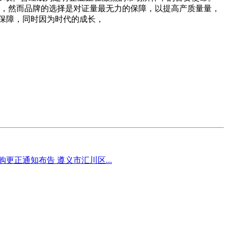
加速，然而品牌的选择是对证量最无力的保障，以提高产质量量，
保障，同时因为时代的成长，
更正通知布告 遵义市汇川区...