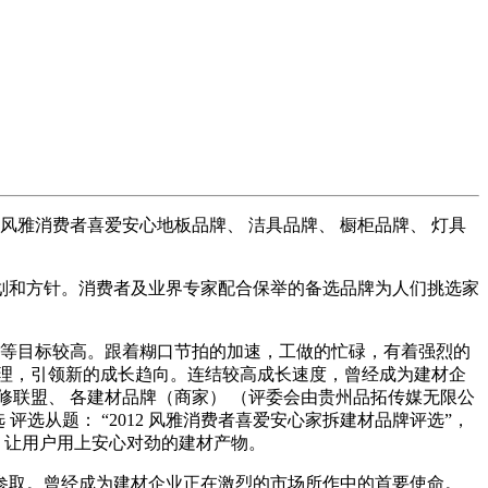
雅消费者喜爱安心地板品牌、 洁具品牌、 橱柜品牌、 灯具
和方针。消费者及业界专家配合保举的备选品牌为人们挑选家
率等目标较高。跟着糊口节拍的加速，工做的忙碌，有着强烈的
量量办理，引领新的成长趋向。连结较高成长速度，曾经成为建材企
拆修联盟、 各建材品牌（商家） （评委会由贵州品拓传媒无限公
业评选 评选从题： “2012 风雅消费者喜爱安心家拆建材品牌评选”，
作，让用户用上安心对劲的建材产物。
取。曾经成为建材企业正在激烈的市场所作中的首要使命。