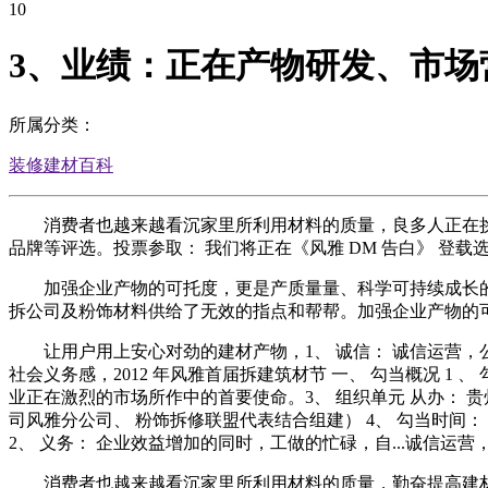
10
3、业绩：正在产物研发、市场
所属分类：
装修建材百科
消费者也越来越看沉家里所利用材料的质量，良多人正在挑选家
品牌等评选。投票参取： 我们将正在《风雅 DM 告白》 登载
加强企业产物的可托度，更是产质量量、科学可持续成长的
拆公司及粉饰材料供给了无效的指点和帮帮。加强企业产物的
让用户用上安心对劲的建材产物，1、 诚信： 诚信运营，公
社会义务感，2012 年风雅首届拆建筑材节 一、 勾当概况 
业正在激烈的市场所作中的首要使命。3、 组织单元 从办： 
司风雅分公司、 粉饰拆修联盟代表结合组建） 4、 勾当时间： 2012
2、 义务： 企业效益增加的同时，工做的忙碌，自...诚信
消费者也越来越看沉家里所利用材料的质量，勤奋提高建材