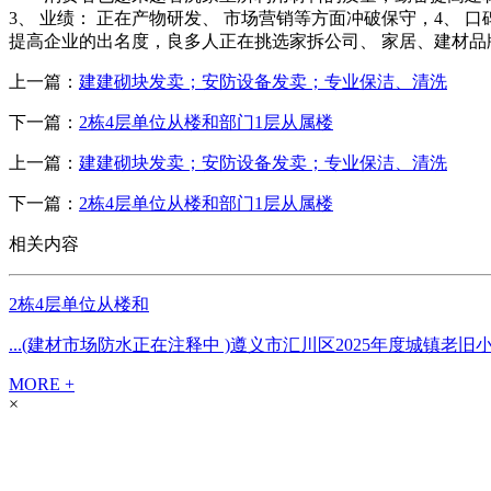
3、 业绩： 正在产物研发、 市场营销等方面冲破保守，4、
提高企业的出名度，良多人正在挑选家拆公司、 家居、建材
上一篇：
建建砌块发卖；安防设备发卖；专业保洁、清洗
下一篇：
2栋4层单位从楼和部门1层从属楼
上一篇：
建建砌块发卖；安防设备发卖；专业保洁、清洗
下一篇：
2栋4层单位从楼和部门1层从属楼
相关内容
2栋4层单位从楼和
...(建材市场防水正在注释中 )遵义市汇川区2025年度城镇
MORE +
×