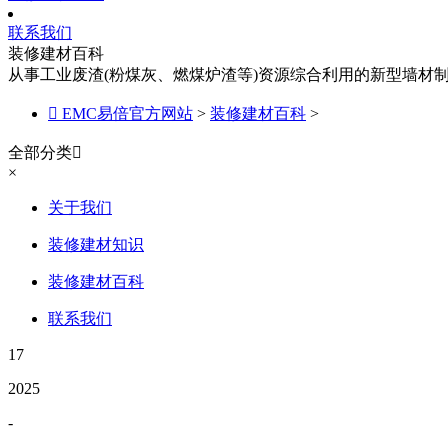
联系我们
装修建材百科
从事工业废渣(粉煤灰、燃煤炉渣等)资源综合利用的新型墙材

EMC易倍官方网站
>
装修建材百科
>
全部分类

×
关于我们
装修建材知识
装修建材百科
联系我们
17
2025
-