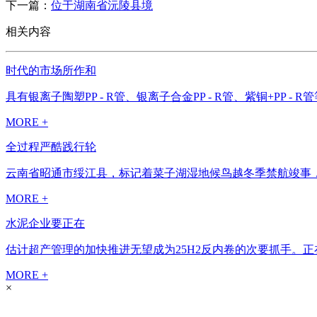
下一篇：
位于湖南省沅陵县境
相关内容
时代的市场所作和
具有银离子陶塑PP - R管、银离子合金PP - R管、紫铜+PP
MORE +
全过程严酷践行轮
云南省昭通市绥江县，标记着菜子湖湿地候鸟越冬季禁航竣事，
MORE +
水泥企业要正在
估计超产管理的加快推进无望成为25H2反内卷的次要抓手。正在采
MORE +
×