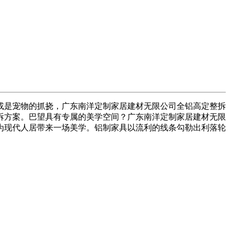
是宠物的抓挠，广东南洋定制家居建材无限公司全铝高定整拆
拆方案。巴望具有专属的美学空间？广东南洋定制家居建材无限
为现代人居带来一场美学。铝制家具以流利的线条勾勒出利落轮