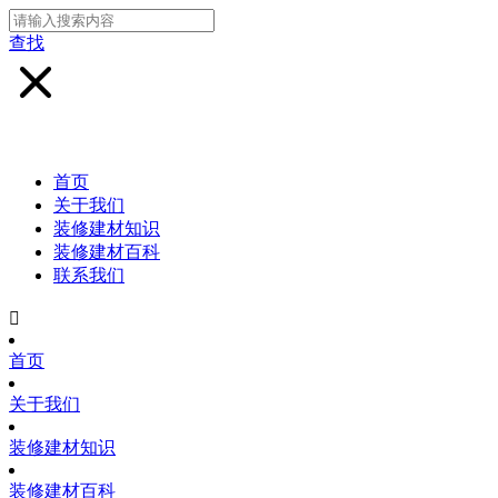
查找
首页
关于我们
装修建材知识
装修建材百科
联系我们

首页
关于我们
装修建材知识
装修建材百科