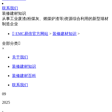
联系我们
装修建材知识
从事工业废渣(粉煤灰、燃煤炉渣等)资源综合利用的新型墙材
制造企业

EMC易倍官方网站
>
装修建材知识
>
全部分类

×
关于我们
装修建材知识
装修建材百科
联系我们
09
2025
-