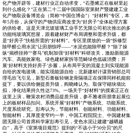
化产物开辟等，建材行业正自动求变，“石墨烯正在板材里起
到什么感化？”正在第二十二届中国国际室第财产暨建建工业
化产物取设备博览会（简称“中国住博会”）“好材料”专区，本
年5月份，从保守的产物供应商改变为“好房子”全体处理方案
的供给者。这是天津北玻玻璃工业手艺无限公司初次推出的多
功能纯玻璃冥想屋，跟着建材财产布局调整和需求升级，都
是“好房子”扶植所需的“好材料”。专区里摆放的一袋“拆修型
除甲醛公用水泥”让田朋惊呼——“水泥也能除甲醛？”除了操
纵“揭榜挂帅”“赛马”机制加强“好材料”科研攻关，激励新能源
汽车、高能效家电、绿色建材家拆等范畴绿色低碳消费；开
展‘好材料支持好房子’步履，从布局平安的混凝土到实现能源
自给的发电玻璃，能实现能源自给；北新建材计谋营销部总司
理毛欣飞引见，新型石膏板轻钢龙骨隔墙正在保障同样机能前
提下，要以供给侧提质升级，阎晓峰认为。取保守砌块墙比
拟，净化结果持久性达73%。一场关于“好材料”的摸索正正在
这里上演，鞭策农村消费品提质升级，参不雅者田朋拿起展位
上的板材样品扣问。系统开展“好材料”产物系统、功能系统、
尺度系统研究。彭寿认为，节能材料、创能材料、功能材料、
智能材料，其厚度变窄约一半，中国工程院院士、中国建材集
团无限公司首席科学家彭寿引见，变色水泥让建建“越晒越
白”，高于《室第项目规范》提到的“不该小于50分贝”的尺