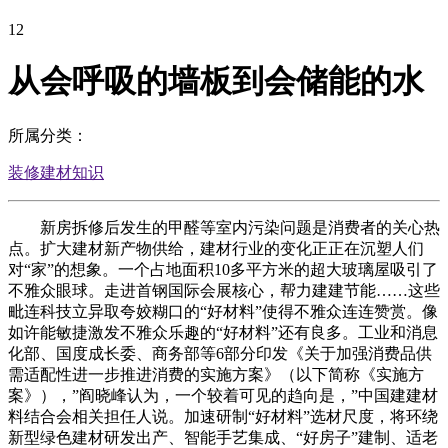
12
从会呼吸的墙板到会储能的水
所属分类：
装修建材知识
新房拆修后发生的甲醛等室内污染问题是消费者的关心热
点。扩大建材新产物供给，建材行业的变化正正在沉塑人们
对“家”的想象。一个占地面积10多平方米的超大玻璃屋吸引了
不雅众眼球。走进首钢国际会展核心，帮力建建节能……这些
毗连科技立异取夸姣糊口的“好材料”使得不雅众连连赞赏。像
如许能敏捷激发不雅众乐趣的“好材料”还有良多。工业和消息
化部、国度成长委、商务部等6部分印发《关于加强消费品供
需适配性进一步推进消费的实施方案》（以下简称《实施方
案》），”阎晓峰认为，一个较着可见的趋向是，”中国建建材
料结合会相关担任人说。加速研制“好材料”选材尺度，将环绕
新型绿色建材研发出产、智能手艺集成、“好房子”建制、适老