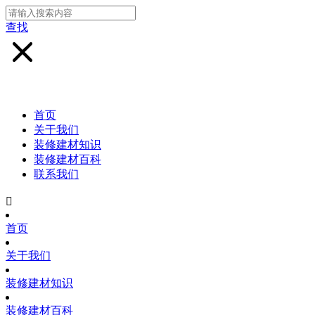
查找
首页
关于我们
装修建材知识
装修建材百科
联系我们

首页
关于我们
装修建材知识
装修建材百科