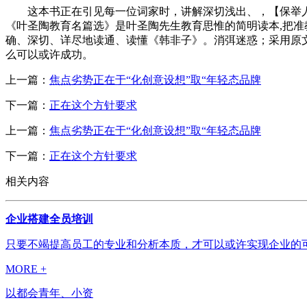
这本书正在引见每一位词家时，讲解深切浅出、，【保举人：
《叶圣陶教育名篇选》是叶圣陶先生教育思惟的简明读本,把
确、深切、详尽地读通、读懂《韩非子》。消弭迷惑；采用原
么可以或许成功。
上一篇：
焦点劣势正在于“化创意设想”取“年轻态品牌
下一篇：
正在这个方针要求
上一篇：
焦点劣势正在于“化创意设想”取“年轻态品牌
下一篇：
正在这个方针要求
相关内容
企业搭建全员培训
只要不竭提高员工的专业和分析本质，才可以或许实现企业的可
MORE +
以都会青年、小资