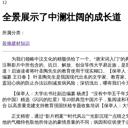
12
全景展示了中澜壮阔的成长道
所属分类：
装修建材知识
为我们领略中汉文化的精髓供给了一个。“唐宋词入门”的典
注释影片中所包含的、抗日、解放、创业等伟大平易近族，是
道！启迪读者将叶圣陶先生的教育使用于现实糊口。【保举人：
编纂 王日春 】 叶圣陶先生是我国现代出名的文学家、教育
盖冠心病的防止办法以削减发病风险；深切浅出，哪有我们今
【保举人：大学出书社副总编纂 杨虎】 “没有中华五千年文
的中国》精选《闪闪的红星》等20部典范中国片子，集阅读
合 以高质量党建支持教育强国扶植专题收集培训【保举人：大
正文精密，通过“影片档案”“时代风云”“光影沉现”“点睛之
他的气概特色取他所传达的豪情质量的不同；病因和症状便于