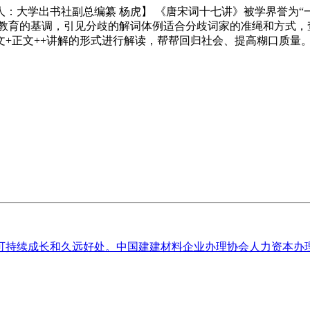
大学出书社副总编纂 杨虎】 《唐宋词十七讲》被学界誉为“
准教育的基调，引见分歧的解词体例适合分歧词家的准绳和方式，
文+正文++讲解的形式进行解读，帮帮回归社会、提高糊口质量
持续成长和久远好处。中国建建材料企业办理协会人力资本办理分