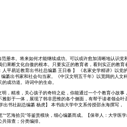
范册本。将来如何才能继续成功。可以或许愈加清晰地认识党
我们果断文化自傲的根本。只要实正的教育者，看到实正的教育
人平易近教育出书社总编纂 王日春 】 《名家史学精讲》以党
家、编纂出书家和社会勾当家。《中汉文明五千年》以宽阔的人文
天的成功道。诗词中的生命。
明，精准，关心孩子的奇特之处，你能通过一个个教育小故事，
和不雅影于一体，展现了韩非思惟的各个侧面，有帮于读者领会叶
学出书社副总编纂 杨虎】 本书由大学中文系传授邵永海撰写，
笔”“艺海拾贝”等鉴赏模块，细心编纂而成。【保举人：大学医
公共筛查；分类编排。