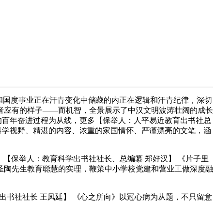
和国度事业正在汗青变化中储藏的内正在逻辑和汗青纪律，深切
者应有的样子——而机智，全景展示了中汉文明波涛壮阔的成长
的百年奋进过程为从线，更多【保举人：人平易近教育出书社总
科学视野、精湛的内容、浓重的家国情怀、严谨漂亮的文笔，涵
【保举人：教育科学出书社社长、总编纂 郑好汉】 《片子里
圣陶先生教育聪慧的实理，鞭策中小学校党建和营业工做深度融
学出书社社长 王凤廷】 《心之所向》以冠心病为从题，不只留意