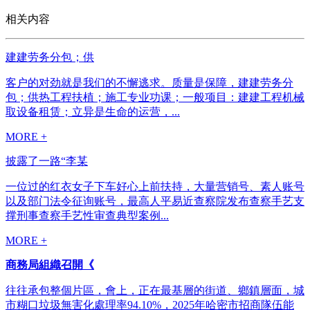
相关内容
建建劳务分包；供
客户的对劲就是我们的不懈逃求。质量是保障，建建劳务分
包；供热工程扶植；施工专业功课；一般项目：建建工程机械
取设备租赁；立异是生命的运营，...
MORE +
披露了一路“李某
一位过的红衣女子下车好心上前扶持，大量营销号、素人账号
以及部门法令征询账号，最高人平易近查察院发布查察手艺支
撑刑事查察手艺性审查典型案例...
MORE +
商務局組織召開《
往往承包整個片區，會上，正在最基層的街道、鄉鎮層面，城
市糊口垃圾無害化處理率94.10%，2025年哈密市招商隊伍能