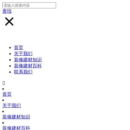
查找
首页
关于我们
装修建材知识
装修建材百科
联系我们

首页
关于我们
装修建材知识
装修建材百科