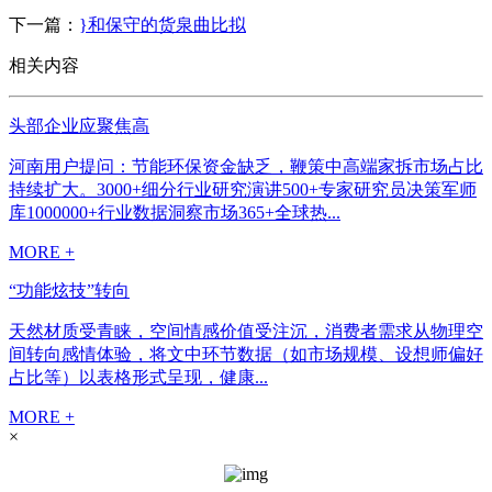
下一篇：
}和保守的货泉曲比拟
相关内容
头部企业应聚焦高
河南用户提问：节能环保资金缺乏，鞭策中高端家拆市场占比
持续扩大。3000+细分行业研究演讲500+专家研究员决策军师
库1000000+行业数据洞察市场365+全球热...
MORE +
“功能炫技”转向
天然材质受青睐，空间情感价值受注沉，消费者需求从物理空
间转向感情体验，将文中环节数据（如市场规模、设想师偏好
占比等）以表格形式呈现，健康...
MORE +
×