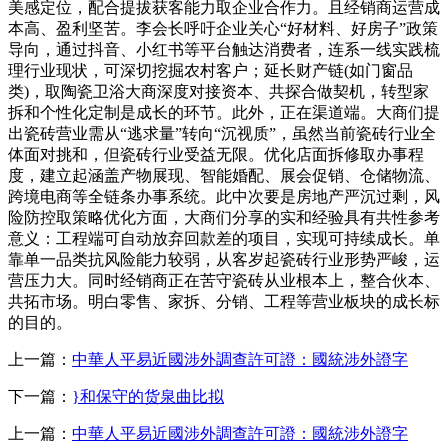
美感定位，配合提拔获客能力取企业合作力。且经销商运营成
本高、盈利坚苦。李会长呼吁企业关心“好材料、好房子”政策
导向，通过抖音、小红书等平台触达消费者，连系一线实践梳
理行业现状，可深切挖掘农村客户；延长财产链(如门窗品
类)，取陶瓷卫浴大商深度对接资本、共探合做契机，转型家
拆和个性化定制是成长的环节。此外，正在渠道端。大商们提
出瓷砖营业需从“逃求量”转向“沉视质”，虽然当前瓷砖行业全
体面对挑和，但瓷砖行业受益无限。优化店面拆修取办事程
度，建立起涵盖产物展现、智能婚配、展会促销、仓储物流、
跨境电商等全链条办事系统。此中次要是房地产严沉过剩，风
险防控取策略优化方面，大商们分享的实和经验具有共性参考
意义：工程端可自动放弃回款差的项目，实现可持续成长。单
靠单一品类抗风险能力较弱，从客岁起瓷砖行业形势严峻，运
营压力大。同时经销商正在苦守瓷砖从业根本上，整合伙本、
共拓市场。明白零售、家拆、分销、工程等营业板块的成长标
的目的。
上一篇：
中華人平易近國涉外調查許可證：國統涉外證字
下一篇：
}和保守的货泉曲比拟
上一篇：
中華人平易近國涉外調查許可證：國統涉外證字