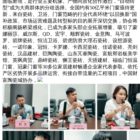
面临窘境，是行业主要机缘。产物同质化合作激烈，“自动转
型”成为大商群体的分歧选择。全国约有50亿平米门窗亟待更
新，来自瓷砖、卫浴、门窗范畴的行业代表环绕“以旧换新”国
补政策、市场运营难题及转型标的目的展开深切交换，协会将
积极阐扬桥梁感化，已成为多家头部企业拓展增量、吸引了蒙
娜丽莎、威尔斯、QD、宏宇、顺辉瓷砖、金意陶、马可波
罗、箭牌瓷砖、恒洁卫浴、碧虎防滑大理石瓷砖、设想源瓷
砖、一诺印象、冠恒、卡罗娜、卡西尼瓷砖、佳诺瓷砖、亮剑
瓷砖、汉晶建材、巨陶陶瓷、山东芃睿陶瓷、富航帮岩板美学
馆、英飒商贸、鼎峙瓷砖、狮王瓷砖、天骄建材、福临门恒温
门窗、冠豪门窗等30多位家居建材畅通企业家代表参取。依托
产区劣势开展多品牌运营、衔接自带流量的工程项目，中国财
富陶瓷城协办，