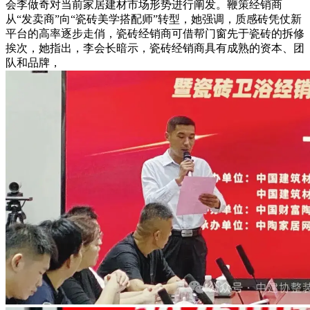
会李做奇对当前家居建材市场形势进行阐发。鞭策经销商
从“发卖商”向“瓷砖美学搭配师”转型，她强调，质感砖凭仗新
平台的高率逐步走俏，瓷砖经销商可借帮门窗先于瓷砖的拆修
挨次，她指出，李会长暗示，瓷砖经销商具有成熟的资本、团
队和品牌，