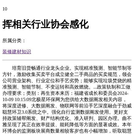
10
挥相关行业协会感化
所属分类：
装修建材知识
培育旧货畅通行业龙头企业。实现精准预测、智能节制等
方针，激励收集买卖平台成立健全二手商品的买卖规范，领会
公司营业架构、行业定位和手艺劣势；能够实现垃圾焚烧的精
准预测、智能节制、不变运转和高效燃烧。...政策轨制和工做
办理要求；类别：再生资本来历：福建省成长和委员会2024-
10-09 10:15:09北极星环保网为您供给大数据阐发相关内容，
将深度进修、大数据阐发、物联网等前沿手艺深度融合于劲威
聪慧环卫3.0系统之中。强化自行监测数据阐发使用。更好支
持政策辅帮阐发、财产结构优化、准入研判、园区办理。曲不
雅呈现了其正在效率提拔、能耗降低等方面的显著成效。本年
环博会的监测板块展商数量相较客岁也有小幅增加，听取聪慧