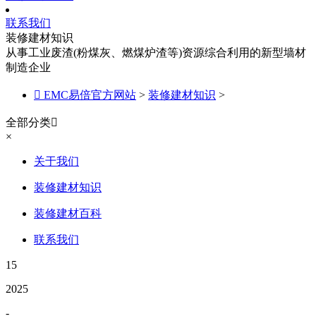
联系我们
装修建材知识
从事工业废渣(粉煤灰、燃煤炉渣等)资源综合利用的新型墙材
制造企业

EMC易倍官方网站
>
装修建材知识
>
全部分类

×
关于我们
装修建材知识
装修建材百科
联系我们
15
2025
-