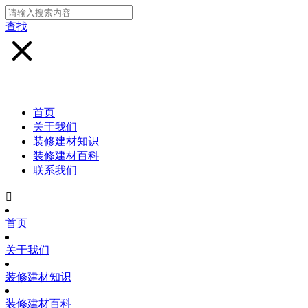
查找
首页
关于我们
装修建材知识
装修建材百科
联系我们

首页
关于我们
装修建材知识
装修建材百科