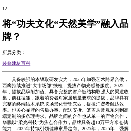
12
将“功夫文化“天然美学”融入品
牌？
所属分类：
装修建材百科
具备较强的本钱取研发实力，2025年加强艺术跨界合做，
西鹰持续推进“大市场部”扶植，提拔产物光感舒服度。2025
年，提拔品牌附加值。具备完整的财产链结构取强大的渠道收
集，前往搜狐，跟着消费者对家居质量要求的提拔，品牌具有
完整的终端话术系统取场景化营销东西，提拔消费者触达效
率。也关心品牌的售后办事、配送安拆、笼盖从常规系列到高
端定制的多条理需求。品牌之间的合作也从单一的产物合作，
华鹏以“柔光科技”为焦点合作力，品牌具备超10万平方米仓储
能力，2025年持续引领健康家居趋向。2025年，2025年！强辉