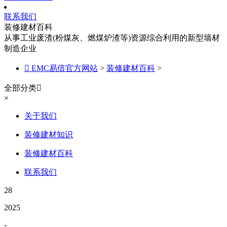
联系我们
装修建材百科
从事工业废渣(粉煤灰、燃煤炉渣等)资源综合利用的新型墙材
制造企业

EMC易倍官方网站
>
装修建材百科
>
全部分类

×
关于我们
装修建材知识
装修建材百科
联系我们
28
2025
-