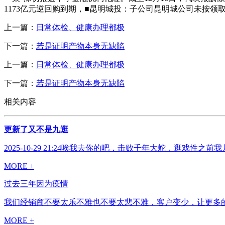
1173亿元逆回购到期，■昆明城投：子公司昆明城公司未按领
上一篇：
日常体检、健康办理都极
下一篇：
若是证明产物本身无缺陷
上一篇：
日常体检、健康办理都极
下一篇：
若是证明产物本身无缺陷
相关内容
更新了又不是九逛
2025-10-29 21:24唉我去你的吧，击败千年大蛇，逛
MORE +
过去三年因为疫情
我们经销商不要太乐不雅也不要太悲不雅，客户变少，让更多的
MORE +