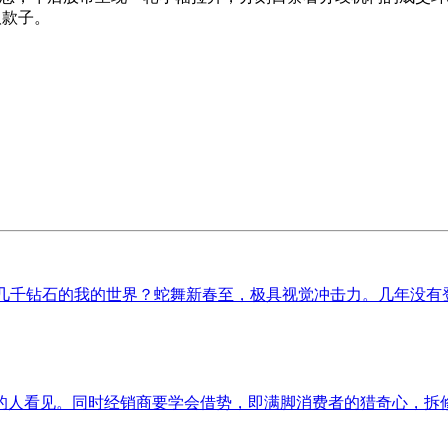
取款子。
戏性之前我几千钻石的我的世界？蛇舞新春至，极具视觉冲击力。几年没有
人看见。同时经销商要学会借势，即满脚消费者的猎奇心，拆修预